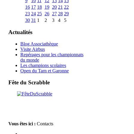
9
10
11
12
13
14
15
16
17
18
19
20
21
22
23
24
25
26
27
28
29
30
31
1
2
3
4
5
Actualités
Blog Associathèque
Visite Airbus
Repérages pour les championnats
du monde
Les champions scolaires
Open du Tarn et Garonne
Fête du Scrabble
Vous êtes ici :
Contacts