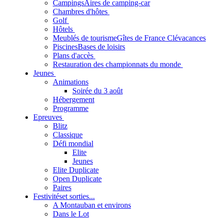
Campings
Aires de camping-car
Chambres d'hôtes
Golf
Hôtels
Meublés de tourisme
Gîtes de France Clévacances
Piscines
Bases de loisirs
Plans d'accès
Restauration des championnats du monde
Jeunes
Animations
Soirée du 3 août
Hébergement
Programme
Epreuves
Blitz
Classique
Défi mondial
Elite
Jeunes
Elite Duplicate
Open Duplicate
Paires
Festivités
et sorties...
A Montauban et environs
Dans le Lot