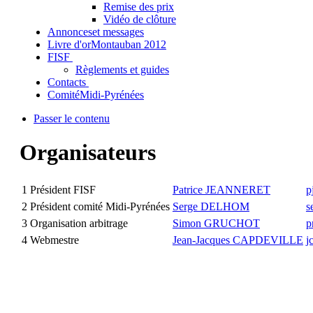
Remise des prix
Vidéo de clôture
Annonces
et messages
Livre d'or
Montauban 2012
FISF
Règlements et guides
Contacts
Comité
Midi-Pyrénées
Passer le contenu
Organisateurs
1
Président FISF
Patrice JEANNERET
p
2
Président comité Midi-Pyrénées
Serge DELHOM
s
3
Organisation arbitrage
Simon GRUCHOT
p
4
Webmestre
Jean-Jacques CAPDEVILLE
j