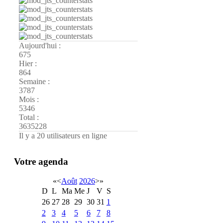
Aujourd'hui :
675
Hier :
864
Semaine :
3787
Mois :
5346
Total :
3635228
Il y a 20 utilisateurs en ligne
Votre agenda
«
<
Août
2026
>
»
D
L
Ma
Me
J
V
S
26
27
28
29
30
31
1
2
3
4
5
6
7
8