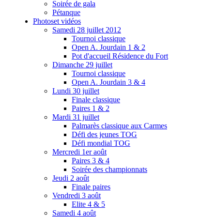
Soirée de gala
Pétanque
Photos
et vidéos
Samedi 28 juillet 2012
Tournoi classique
Open A. Jourdain 1 & 2
Pot d'accueil Résidence du Fort
Dimanche 29 juillet
Tournoi classique
Open A. Jourdain 3 & 4
Lundi 30 juillet
Finale classique
Paires 1 & 2
Mardi 31 juillet
Palmarès classique aux Carmes
Défi des jeunes TOG
Défi mondial TOG
Mercredi 1er août
Paires 3 & 4
Soirée des championnats
Jeudi 2 août
Finale paires
Vendredi 3 août
Elite 4 & 5
Samedi 4 août