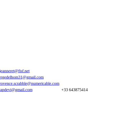
jeanneret@fisf.net
ergedelhom31@gmail.com
rovence.scrabble@numericable.com
capdevi@gmail.com
+33 643875414