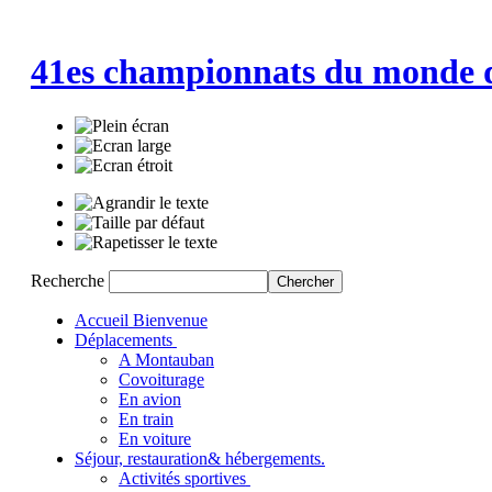
41es championnats du monde 
Recherche
Accueil
Bienvenue
Déplacements
A Montauban
Covoiturage
En avion
En train
En voiture
Séjour, restauration
& hébergements.
Activités sportives