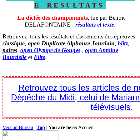
E - R E S U L T A T S
La dictée des championnats
, lue par Benoit
DELAFONTAINE :
résultats et texte
.
Retrouvez tous les résultats et classements des épreuves
classique
,
open Duplicate Alphonse Jourdain
,
blitz
,
paires
,
open Olympe de Gouges
,
open Antoine
Bourdelle
et
Élite
.
Retrouvez tous les articles de n
Dépêche du Midi,
celui de Marian
télévisuels.
Version Bureau
|
Top
|
You are here:
Accueil