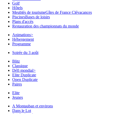
Golf
Hôtels
Meublés de tourisme
Gîtes de France Clévacances
Piscines
Bases de loisirs
Plans d'accès
Restauration des championnats du monde
Animations
>
Hébergement
Programme
Soirée du 3 août
Blitz
Classique
Défi mondial
>
Elite Duplicate
Open Duplicate
Paires
Elite
Jeunes
A Montauban et environs
Dans le Lot