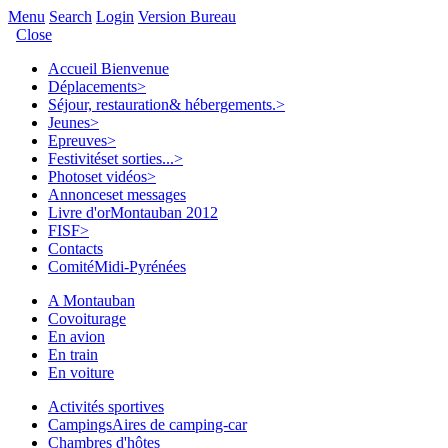
Menu
Search
Login
Version Bureau
Close
Accueil
Bienvenue
Déplacements
>
Séjour, restauration
& hébergements.
>
Jeunes
>
Epreuves
>
Festivités
et sorties...
>
Photos
et vidéos
>
Annonces
et messages
Livre d'or
Montauban 2012
FISF
>
Contacts
Comité
Midi-Pyrénées
A Montauban
Covoiturage
En avion
En train
En voiture
Activités sportives
Campings
Aires de camping-car
Chambres d'hôtes