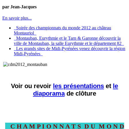
par Jean-Jacques
En savoir plus...
Soirée des championnats du monde 2012
au château
Montauriol
Montauban, Eurythmie et le Tarn & Garonne
découvrir la
ville de Montauban, la salle Eurythmie et le département 82
Les grands sites de Midi-Pyrénées
venez découvrir la région
Midi-Pyrénées
Voir ou revoir
les présentations
et
le
diaporama
de clôture
C H A M P I O N N A T S D U M O N D