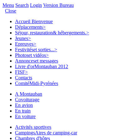
Menu
Search
Login
Version Bureau
Close
Accueil
Bienvenue
Déplacements
>
Séjour, restauration
& hébergements.
>
Jeunes
>
Epreuves
>
Festivités
et sorties...
>
Photos
et vidéos
>
Annonces
et messages
Livre d'or
Montauban 2012
FISF
>
Contacts
Comité
Midi-Pyrénées
A Montauban
Covoiturage
En avion
En train
En voiture
Activités sportives
Campings
Aires de camping-car
Chambres d'hôtes