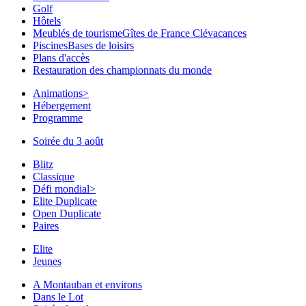
Golf
Hôtels
Meublés de tourisme
Gîtes de France Clévacances
Piscines
Bases de loisirs
Plans d'accès
Restauration des championnats du monde
Animations
>
Hébergement
Programme
Soirée du 3 août
Blitz
Classique
Défi mondial
>
Elite Duplicate
Open Duplicate
Paires
Elite
Jeunes
A Montauban et environs
Dans le Lot