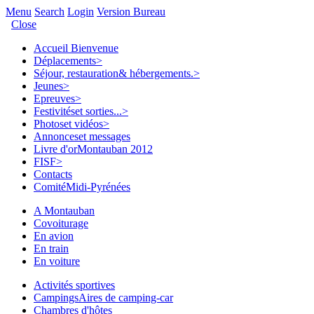
Menu
Search
Login
Version Bureau
Close
Accueil
Bienvenue
Déplacements
>
Séjour, restauration
& hébergements.
>
Jeunes
>
Epreuves
>
Festivités
et sorties...
>
Photos
et vidéos
>
Annonces
et messages
Livre d'or
Montauban 2012
FISF
>
Contacts
Comité
Midi-Pyrénées
A Montauban
Covoiturage
En avion
En train
En voiture
Activités sportives
Campings
Aires de camping-car
Chambres d'hôtes