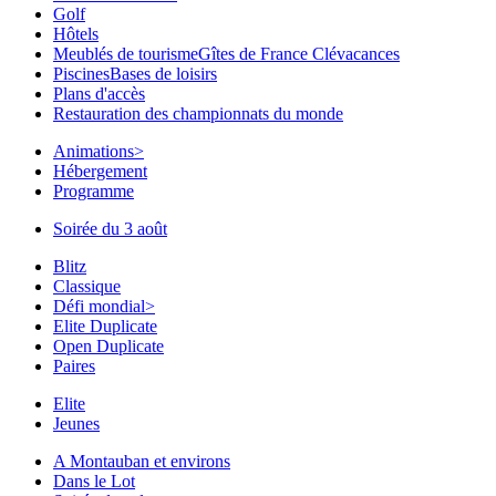
Golf
Hôtels
Meublés de tourisme
Gîtes de France Clévacances
Piscines
Bases de loisirs
Plans d'accès
Restauration des championnats du monde
Animations
>
Hébergement
Programme
Soirée du 3 août
Blitz
Classique
Défi mondial
>
Elite Duplicate
Open Duplicate
Paires
Elite
Jeunes
A Montauban et environs
Dans le Lot