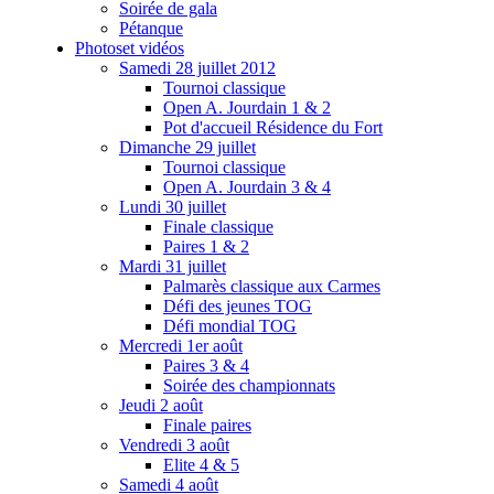
Soirée de gala
Pétanque
Photos
et vidéos
Samedi 28 juillet 2012
Tournoi classique
Open A. Jourdain 1 & 2
Pot d'accueil Résidence du Fort
Dimanche 29 juillet
Tournoi classique
Open A. Jourdain 3 & 4
Lundi 30 juillet
Finale classique
Paires 1 & 2
Mardi 31 juillet
Palmarès classique aux Carmes
Défi des jeunes TOG
Défi mondial TOG
Mercredi 1er août
Paires 3 & 4
Soirée des championnats
Jeudi 2 août
Finale paires
Vendredi 3 août
Elite 4 & 5
Samedi 4 août