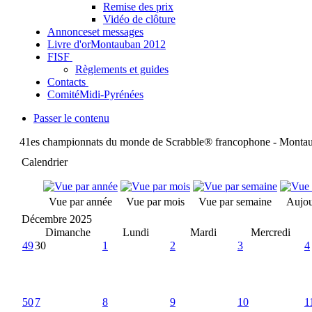
Remise des prix
Vidéo de clôture
Annonces
et messages
Livre d'or
Montauban 2012
FISF
Règlements et guides
Contacts
Comité
Midi-Pyrénées
Passer le contenu
41es championnats du monde de Scrabble® francophone - Monta
Calendrier
Vue par année
Vue par mois
Vue par semaine
Aujou
Décembre 2025
Dimanche
Lundi
Mardi
Mercredi
49
30
1
2
3
4
50
7
8
9
10
1