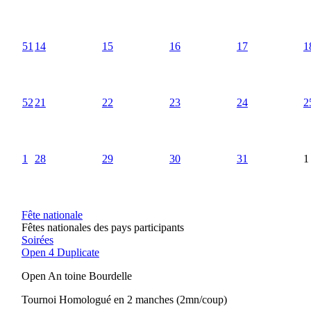
51
14
15
16
17
1
52
21
22
23
24
2
1
28
29
30
31
1
Fête nationale
Fêtes nationales des pays participants
Soirées
Open 4 Duplicate
Open An toine Bourdelle
Tournoi Homologué en 2 manches (2mn/coup)