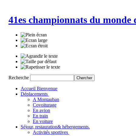
41es championnats du monde 
Recherche
Accueil
Bienvenue
Déplacements
A Montauban
Covoiturage
En avion
En train
En voiture
Séjour, restauration
& hébergements.
Activités sportives