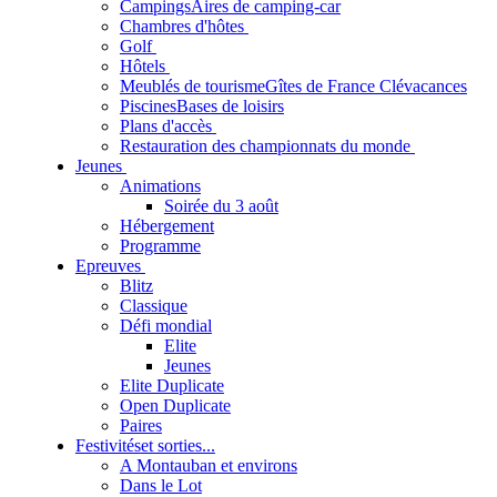
Campings
Aires de camping-car
Chambres d'hôtes
Golf
Hôtels
Meublés de tourisme
Gîtes de France Clévacances
Piscines
Bases de loisirs
Plans d'accès
Restauration des championnats du monde
Jeunes
Animations
Soirée du 3 août
Hébergement
Programme
Epreuves
Blitz
Classique
Défi mondial
Elite
Jeunes
Elite Duplicate
Open Duplicate
Paires
Festivités
et sorties...
A Montauban et environs
Dans le Lot