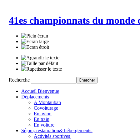
41es championnats du monde 
Recherche
Accueil
Bienvenue
Déplacements
A Montauban
Covoiturage
En avion
En train
En voiture
Séjour, restauration
& hébergements.
Activités sportives