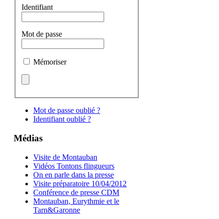
Identifiant
Mot de passe
Mémoriser
Mot de passe oublié ?
Identifiant oublié ?
Médias
Visite de Montauban
Vidéos Tontons flingueurs
On en parle dans la presse
Visite préparatoire 10/04/2012
Conférence de presse CDM
Montauban, Eurythmie et le
Tarn&Garonne