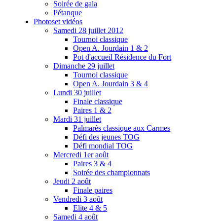
Soirée de gala
Pétanque
Photos
et vidéos
Samedi 28 juillet 2012
Tournoi classique
Open A. Jourdain 1 & 2
Pot d'accueil Résidence du Fort
Dimanche 29 juillet
Tournoi classique
Open A. Jourdain 3 & 4
Lundi 30 juillet
Finale classique
Paires 1 & 2
Mardi 31 juillet
Palmarès classique aux Carmes
Défi des jeunes TOG
Défi mondial TOG
Mercredi 1er août
Paires 3 & 4
Soirée des championnats
Jeudi 2 août
Finale paires
Vendredi 3 août
Elite 4 & 5
Samedi 4 août