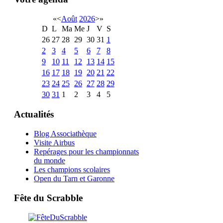
«
<
Août
2026
>
»
D
L
Ma
Me
J
V
S
26
27
28
29
30
31
1
2
3
4
5
6
7
8
9
10
11
12
13
14
15
16
17
18
19
20
21
22
23
24
25
26
27
28
29
30
31
1
2
3
4
5
Actualités
Blog Associathèque
Visite Airbus
Repérages pour les championnats
du monde
Les champions scolaires
Open du Tarn et Garonne
Fête du Scrabble