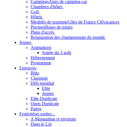
Campings
Aires de camping-car
Chambres d'hôtes
Golf
Hôtels
Meublés de tourisme
Gîtes de France Clévacances
Piscines
Bases de loisirs
Plans d'accès
Restauration des championnats du monde
Jeunes
Animations
Soirée du 3 août
Hébergement
Programme
Epreuves
Blitz
Classique
Défi mondial
Elite
Jeunes
Elite Duplicate
Open Duplicate
Paires
Festivités
et sorties...
A Montauban et environs
Dans le Lot