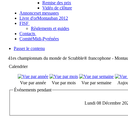
Remise des prix
Vidéo de clôture
Annonces
et messages
Livre d'or
Montauban 2012
FISF
Règlements et guides
Contacts
Comité
Midi-Pyrénées
Passer le contenu
41es championnats du monde de Scrabble® francophone - Monta
Calendrier
Vue par année
Vue par mois
Vue par semaine
Aujou
Événements pendant
Lundi 08 Décembre 20