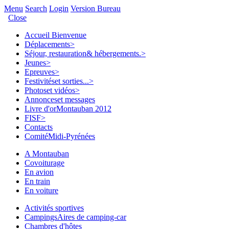
Menu
Search
Login
Version Bureau
Close
Accueil
Bienvenue
Déplacements
>
Séjour, restauration
& hébergements.
>
Jeunes
>
Epreuves
>
Festivités
et sorties...
>
Photos
et vidéos
>
Annonces
et messages
Livre d'or
Montauban 2012
FISF
>
Contacts
Comité
Midi-Pyrénées
A Montauban
Covoiturage
En avion
En train
En voiture
Activités sportives
Campings
Aires de camping-car
Chambres d'hôtes