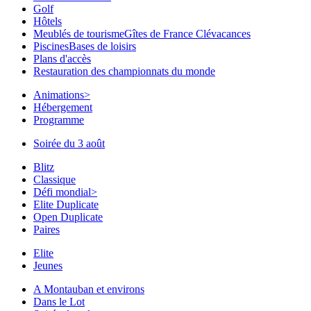
Golf
Hôtels
Meublés de tourisme
Gîtes de France Clévacances
Piscines
Bases de loisirs
Plans d'accès
Restauration des championnats du monde
Animations
>
Hébergement
Programme
Soirée du 3 août
Blitz
Classique
Défi mondial
>
Elite Duplicate
Open Duplicate
Paires
Elite
Jeunes
A Montauban et environs
Dans le Lot