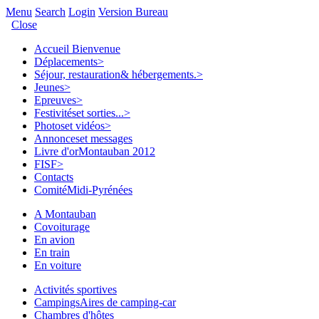
Menu
Search
Login
Version Bureau
Close
Accueil
Bienvenue
Déplacements
>
Séjour, restauration
& hébergements.
>
Jeunes
>
Epreuves
>
Festivités
et sorties...
>
Photos
et vidéos
>
Annonces
et messages
Livre d'or
Montauban 2012
FISF
>
Contacts
Comité
Midi-Pyrénées
A Montauban
Covoiturage
En avion
En train
En voiture
Activités sportives
Campings
Aires de camping-car
Chambres d'hôtes