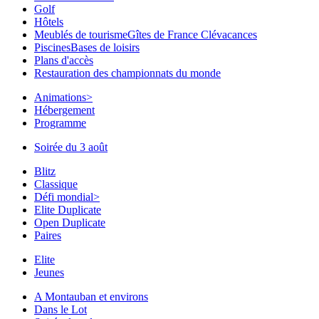
Golf
Hôtels
Meublés de tourisme
Gîtes de France Clévacances
Piscines
Bases de loisirs
Plans d'accès
Restauration des championnats du monde
Animations
>
Hébergement
Programme
Soirée du 3 août
Blitz
Classique
Défi mondial
>
Elite Duplicate
Open Duplicate
Paires
Elite
Jeunes
A Montauban et environs
Dans le Lot